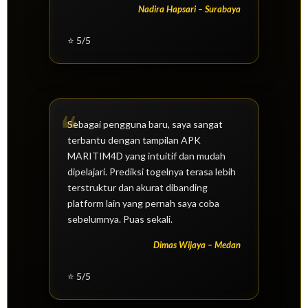
Nadira Hapsari – Surabaya
⭐ 5/5
Sebagai pengguna baru, saya sangat
terbantu dengan tampilan APK
MARITIM4D yang intuitif dan mudah
dipelajari. Prediksi togelnya terasa lebih
terstruktur dan akurat dibanding
platform lain yang pernah saya coba
sebelumnya. Puas sekali.
Dimas Wijaya – Medan
⭐ 5/5