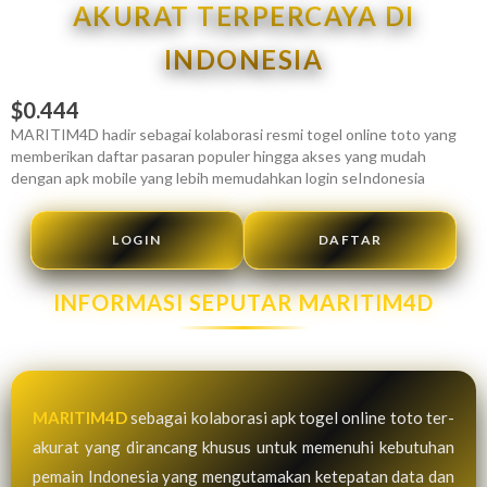
AKURAT TERPERCAYA DI
INDONESIA
$0.444
MARITIM4D hadir sebagai kolaborasi resmi togel online toto yang
memberikan daftar pasaran populer hingga akses yang mudah
dengan apk mobile yang lebih memudahkan login seIndonesia
LOGIN
DAFTAR
INFORMASI SEPUTAR MARITIM4D
MARITIM4D
sebagai kolaborasi apk togel online toto ter-
akurat yang dirancang khusus untuk memenuhi kebutuhan
pemain Indonesia yang mengutamakan ketepatan data dan