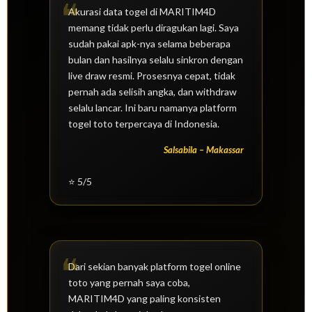
Akurasi data togel di MARITIM4D
memang tidak perlu diragukan lagi. Saya
sudah pakai apk-nya selama beberapa
bulan dan hasilnya selalu sinkron dengan
live draw resmi. Prosesnya cepat, tidak
pernah ada selisih angka, dan withdraw
selalu lancar. Ini baru namanya platform
togel toto terpercaya di Indonesia.
Salsabila – Makassar
⭐ 5/5
Dari sekian banyak platform togel online
toto yang pernah saya coba,
MARITIM4D yang paling konsisten